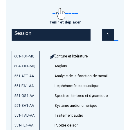
Tenir et déplacer
Session
1
2
601-101-MQ
Écriture et littérature
604-XXX-MQ
Anglais
551-AFT-AA
Analyse de la fonction de travail
551-EA1-AA
Le phénomène acoustique
551-QS1-AA
Spectres, timbres et dynamique
551-SA1-AA
Système audionumérique
551-TAU-AA
Traitement audio
551-FE1-AA
Pupitre de son