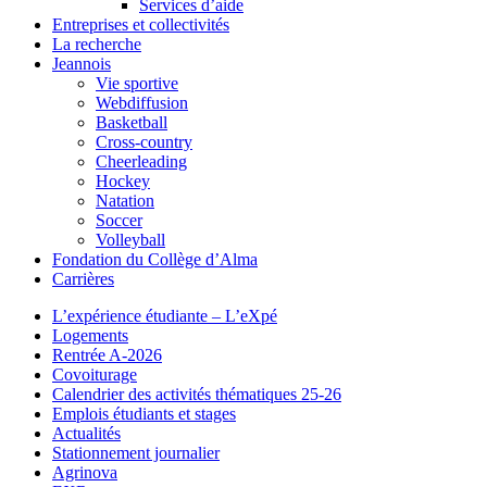
Services d’aide
Entreprises et collectivités
La recherche
Jeannois
Vie sportive
Webdiffusion
Basketball
Cross-country
Cheerleading
Hockey
Natation
Soccer
Volleyball
Fondation du Collège d’Alma
Carrières
L’expérience étudiante – L’eXpé
Logements
Rentrée A-2026
Covoiturage
Calendrier des activités thématiques 25-26
Emplois étudiants et stages
Actualités
Stationnement journalier
Agrinova