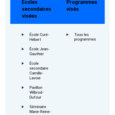
Écoles
Programmes
secondaires
visés
visées
École Curé-
Tous les
programmes
Hébert
École Jean-
Gauthier
École
secondaire
Camille-
Lavoie
Pavillon
Wilbrod-
Dufour
Séminaire
Marie-Reine-