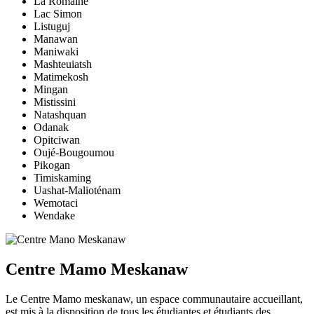
La Romaine
Lac Simon
Listuguj
Manawan
Maniwaki
Mashteuiatsh
Matimekosh
Mingan
Mistissini
Natashquan
Odanak
Opitciwan
Oujé-Bougoumou
Pikogan
Timiskaming
Uashat-Malioténam
Wemotaci
Wendake
Centre Mamo Meskanaw
Le Centre Mamo meskanaw, un espace communautaire accueillant,
est mis à la disposition de tous les étudiantes et étudiants des