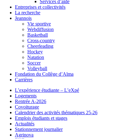
Services d’aide
Entreprises et collectivités
La recherche
Jeannois
Vie sportive
Webdiffusion
Basketball
Cross-country
Cheerleading
Hockey
Natation
Soccer
Volleyball
Fondation du Collège d’Alma
Carrières
L’expérience étudiante – L’eXpé
Logements
Rentrée A-2026
Covoiturage
Calendrier des activités thématiques 25-26
Emplois étudiants et stages
Actualités
Stationnement journalier
Agrinova