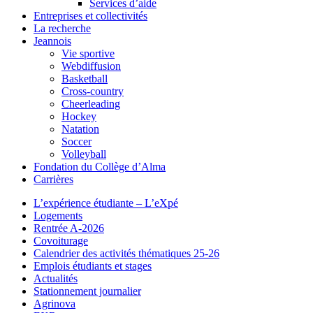
Services d’aide
Entreprises et collectivités
La recherche
Jeannois
Vie sportive
Webdiffusion
Basketball
Cross-country
Cheerleading
Hockey
Natation
Soccer
Volleyball
Fondation du Collège d’Alma
Carrières
L’expérience étudiante – L’eXpé
Logements
Rentrée A-2026
Covoiturage
Calendrier des activités thématiques 25-26
Emplois étudiants et stages
Actualités
Stationnement journalier
Agrinova