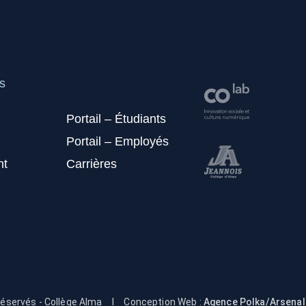
s
Portail – Étudiants
Portail – Employés
nt
Carrières
réservés - Collège Alma
I
Conception Web :
Agence Polka/Arsenal