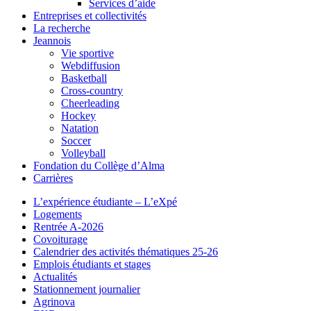
Services d’aide
Entreprises et collectivités
La recherche
Jeannois
Vie sportive
Webdiffusion
Basketball
Cross-country
Cheerleading
Hockey
Natation
Soccer
Volleyball
Fondation du Collège d’Alma
Carrières
L’expérience étudiante – L’eXpé
Logements
Rentrée A-2026
Covoiturage
Calendrier des activités thématiques 25-26
Emplois étudiants et stages
Actualités
Stationnement journalier
Agrinova