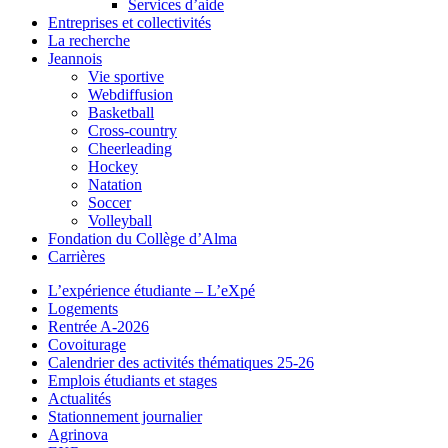
Services d’aide
Entreprises et collectivités
La recherche
Jeannois
Vie sportive
Webdiffusion
Basketball
Cross-country
Cheerleading
Hockey
Natation
Soccer
Volleyball
Fondation du Collège d’Alma
Carrières
L’expérience étudiante – L’eXpé
Logements
Rentrée A-2026
Covoiturage
Calendrier des activités thématiques 25-26
Emplois étudiants et stages
Actualités
Stationnement journalier
Agrinova