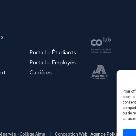
es
Portail – Étudiants
Portail – Employés
nt
Carrières
Pour off
cookies 
consenti
comporte
ou de re
caractér
réservés - Collège Alma
I
Conception Web :
Agence Polka/Arsenal