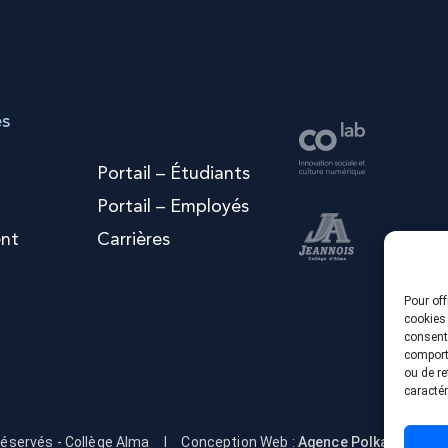
es
Portail – Étudiants
Portail – Employés
nt
Carrières
Pour off
cookies 
consenti
comporte
ou de re
caractér
réservés - Collège Alma
I
Conception Web :
Agence Polka/Arsenal