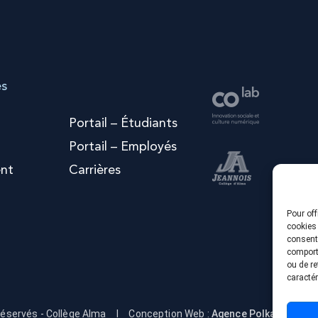
es
Portail – Étudiants
Portail – Employés
nt
Carrières
Pour off
cookies 
consenti
comporte
ou de re
caractér
réservés - Collège Alma
I
Conception Web :
Agence Polka/Arsenal