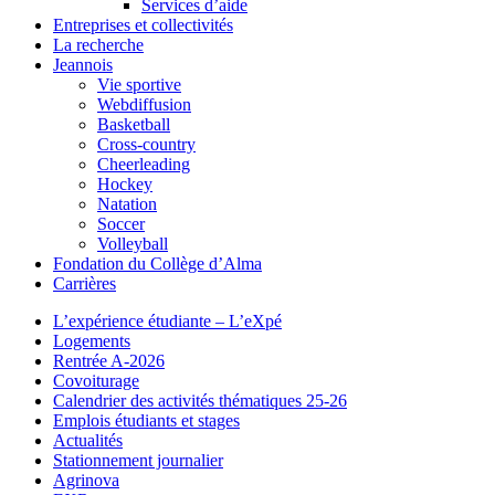
Services d’aide
Entreprises et collectivités
La recherche
Jeannois
Vie sportive
Webdiffusion
Basketball
Cross-country
Cheerleading
Hockey
Natation
Soccer
Volleyball
Fondation du Collège d’Alma
Carrières
L’expérience étudiante – L’eXpé
Logements
Rentrée A-2026
Covoiturage
Calendrier des activités thématiques 25-26
Emplois étudiants et stages
Actualités
Stationnement journalier
Agrinova