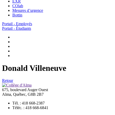
EXR
COlab
Mesures d’urgence
Bottin
Portail - Employés
Portail - Étudiants
Donald Villeneuve
Retour
675, boulevard Auger Ouest
Alma, Québec, G8B 2B7
Tél. : 418 668-2387
Téléc. : 418 668-6841