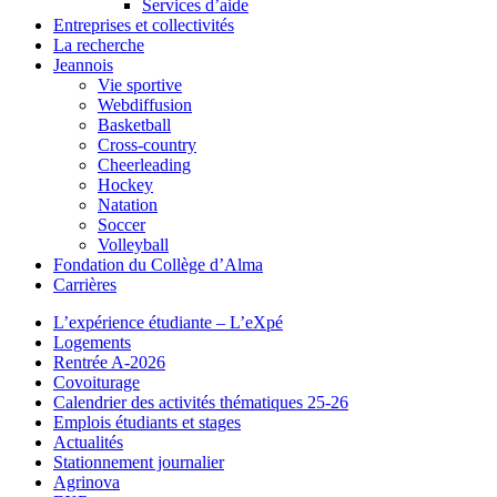
Services d’aide
Entreprises et collectivités
La recherche
Jeannois
Vie sportive
Webdiffusion
Basketball
Cross-country
Cheerleading
Hockey
Natation
Soccer
Volleyball
Fondation du Collège d’Alma
Carrières
L’expérience étudiante – L’eXpé
Logements
Rentrée A-2026
Covoiturage
Calendrier des activités thématiques 25-26
Emplois étudiants et stages
Actualités
Stationnement journalier
Agrinova