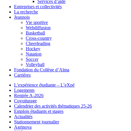
Services d’aide
Entreprises et collectivités
La recherche
Jeannois
Vie sportive
Webdiffusion
Basketball
Cross-country
Cheerleading
Hockey
Natation
Soccer
Volleyball
Fondation du Collège d’Alma
Carrières
L’expérience étudiante – L’eXpé
Logements
Rentrée A-2026
Covoiturage
Calendrier des activités thématiques 25-26
Emplois étudiants et stages
Actualités
Stationnement journalier
Agrinova