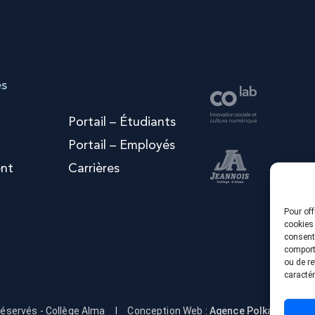
es
Portail – Étudiants
Portail – Employés
nt
Carrières
Pour off
cookies 
consenti
comporte
ou de re
caractér
réservés - Collège Alma
I
Conception Web :
Agence Polka/Arsenal