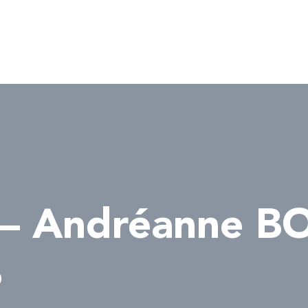
— Andréanne 
$