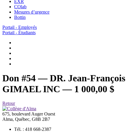
EXR
COlab
Mesures d’urgence
Bottin
Portail - Employés
Portail - Étudiants
Don #54 — DR. Jean-François
GIMAEL INC — 1 000,00 $
Retour
675, boulevard Auger Ouest
Alma, Québec, G8B 2B7
Tél. : 418 668-2387