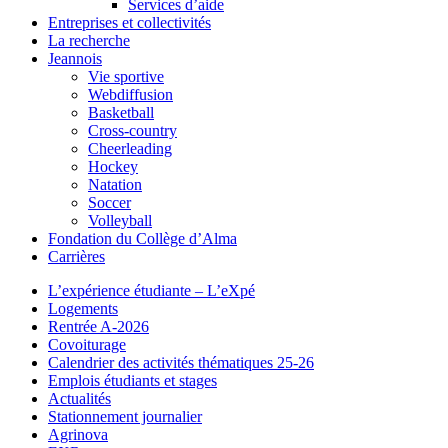
Services d’aide
Entreprises et collectivités
La recherche
Jeannois
Vie sportive
Webdiffusion
Basketball
Cross-country
Cheerleading
Hockey
Natation
Soccer
Volleyball
Fondation du Collège d’Alma
Carrières
L’expérience étudiante – L’eXpé
Logements
Rentrée A-2026
Covoiturage
Calendrier des activités thématiques 25-26
Emplois étudiants et stages
Actualités
Stationnement journalier
Agrinova