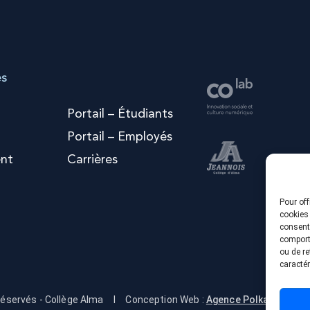
es
Portail – Étudiants
Portail – Employés
nt
Carrières
Pour off
cookies 
consenti
comporte
ou de re
caractér
réservés - Collège Alma
I
Conception Web :
Agence Polka/Arsenal