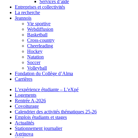
Services d’aide
Entreprises et collectivités
La recherche
Jeannois
Vie sportive
Webdiffusion
Basketball
Cross-country
Cheerleading
Hockey
Natation
Soccer
Volleyball
Fondation du Collège d’Alma
Carrières
L’expérience étudiante – L’eXpé
Logements
Rentrée A-2026
Covoiturage
Calendrier des activités thématiques 25-26
Emplois étudiants et stages
Actualités
Stationnement journalier
Agrinova