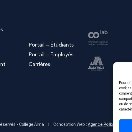
es
Portail – Étudiants
Portail – Employés
nt
Carrières
Pour off
cookies 
consenti
comporte
ou de re
caractér
réservés - Collège Alma
I
Conception Web :
Agence Polka/Arsenal