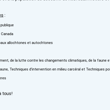
es
:
 publique
s Canada
paux allochtones et autochtones
ement, de la lutte contre les changements climatiques, de la faune e
faune, Techniques d’intervention en milieu carcéral et Techniques p
ères
à tous!