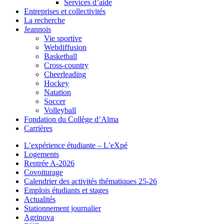
Services d’aide
Entreprises et collectivités
La recherche
Jeannois
Vie sportive
Webdiffusion
Basketball
Cross-country
Cheerleading
Hockey
Natation
Soccer
Volleyball
Fondation du Collège d’Alma
Carrières
L’expérience étudiante – L’eXpé
Logements
Rentrée A-2026
Covoiturage
Calendrier des activités thématiques 25-26
Emplois étudiants et stages
Actualités
Stationnement journalier
Agrinova