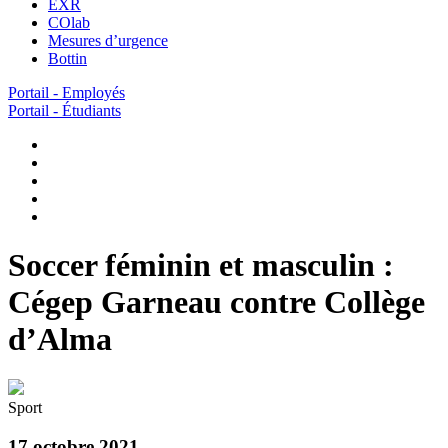
EXR
COlab
Mesures d’urgence
Bottin
Portail - Employés
Portail - Étudiants
Soccer féminin et masculin :
Cégep Garneau contre Collège
d’Alma
Sport
17 octobre 2021