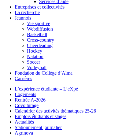
Services d’aide
Entreprises et collectivités
La recherche
Jeannois
Vie sportive
Webdiffusion
Basketball
Cross-country
Cheerleading
Hockey
Natation
Soccer
Volleyball
Fondation du Collège d’Alma
Carrières
L’expérience étudiante – L’eXpé
Logements
Rentrée A-2026
Covoiturage
Calendrier des activités thématiques 25-26
Emplois étudiants et stages
Actualités
Stationnement journalier
Agrinova