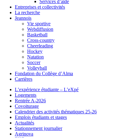
Services d’aide
Entreprises et collectivités
La recherche
Jeannois
Vie sportive
Webdiffusion
Basketball
Cross-country
Cheerleading
Hockey
Natation
Soccer
Volleyball
Fondation du Collège d’Alma
Carrières
L’expérience étudiante – L’eXpé
Logements
Rentrée A-2026
Covoiturage
Calendrier des activités thématiques 25-26
Emplois étudiants et stages
Actualités
Stationnement journalier
Agrinova