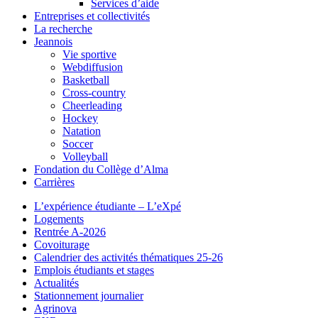
Services d’aide
Entreprises et collectivités
La recherche
Jeannois
Vie sportive
Webdiffusion
Basketball
Cross-country
Cheerleading
Hockey
Natation
Soccer
Volleyball
Fondation du Collège d’Alma
Carrières
L’expérience étudiante – L’eXpé
Logements
Rentrée A-2026
Covoiturage
Calendrier des activités thématiques 25-26
Emplois étudiants et stages
Actualités
Stationnement journalier
Agrinova