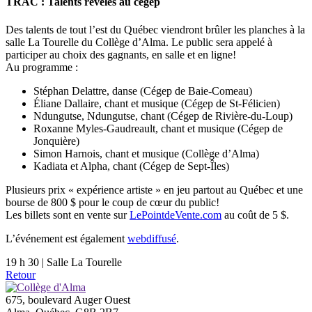
TRAC : Talents révélés au cégep
Des talents de tout l’est du Québec viendront brûler les planches à la
salle La Tourelle du Collège d’Alma. Le public sera appelé à
participer au choix des gagnants, en salle et en ligne!
Au programme :
Stéphan Delattre, danse (Cégep de Baie-Comeau)
Éliane Dallaire, chant et musique (Cégep de St-Félicien)
Ndungutse, Ndungutse, chant (Cégep de Rivière-du-Loup)
Roxanne Myles-Gaudreault, chant et musique (Cégep de
Jonquière)
Simon Harnois, chant et musique (Collège d’Alma)
Kadiata et Alpha, chant (Cégep de Sept-Îles)
Plusieurs prix « expérience artiste » en jeu partout au Québec et une
bourse de 800 $ pour le coup de cœur du public!
Les billets sont en vente sur
LePointdeVente.com
au coût de 5 $.
L’événement est également
webdiffusé
.
19 h 30 | Salle La Tourelle
Retour
675, boulevard Auger Ouest