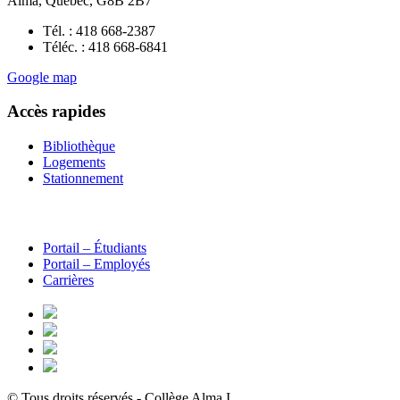
Alma, Québec, G8B 2B7
Tél. : 418 668-2387
Téléc. : 418 668-6841
Google map
Accès rapides
Bibliothèque
Logements
Stationnement
Portail – Étudiants
Portail – Employés
Carrières
© Tous droits réservés - Collège Alma
I