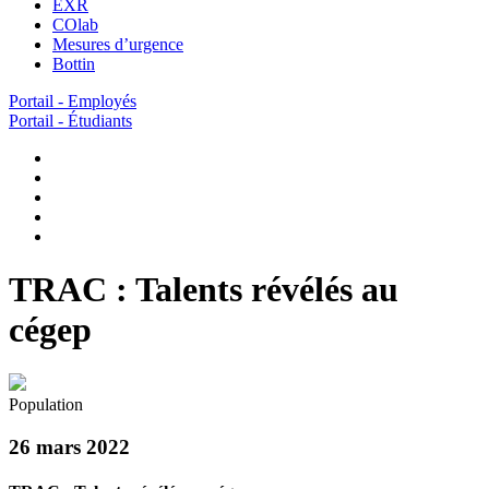
EXR
COlab
Mesures d’urgence
Bottin
Portail - Employés
Portail - Étudiants
TRAC : Talents révélés au
cégep
Population
26 mars 2022