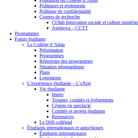
Fondation du Collège d’Alma
Politiques et règlements
Politique de confidentialité
Centres de recherche
COlab Innovation sociale et culture numéri
Agrinova – CCTT
Programmes
Futurs étudiants
Le Collège d’Alma
Présentation
Programmes
Répertoire des programmes
Situation géographique
Plans
Logements
L’expérience étudiante – L’eXpé
Vie étudiante
Impro
Troupes, comités et événements
Cégeps en spectacle
Comités et projets étudiants
Ressources
Le Défi collégial
Étudiants internationaux et autochtones
Étudiants internationaux