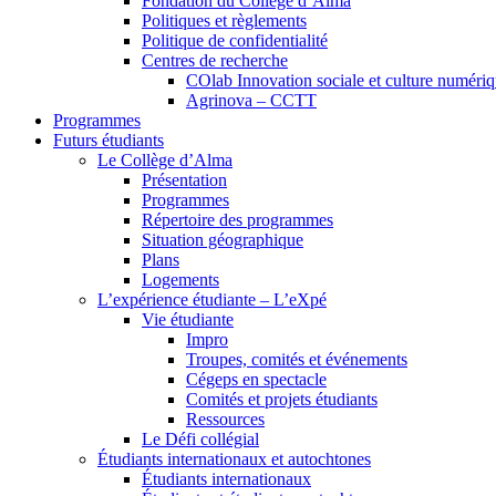
Fondation du Collège d’Alma
Politiques et règlements
Politique de confidentialité
Centres de recherche
COlab Innovation sociale et culture numéri
Agrinova – CCTT
Programmes
Futurs étudiants
Le Collège d’Alma
Présentation
Programmes
Répertoire des programmes
Situation géographique
Plans
Logements
L’expérience étudiante – L’eXpé
Vie étudiante
Impro
Troupes, comités et événements
Cégeps en spectacle
Comités et projets étudiants
Ressources
Le Défi collégial
Étudiants internationaux et autochtones
Étudiants internationaux