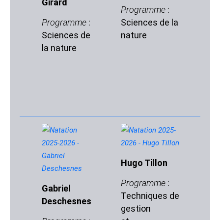
Girard
S
Programme
:
Programme
:
Sciences de la
P
Sciences de
nature
:
la nature
d
n
Hugo Tillon
Programme
:
Gabriel
L
Techniques de
Deschesnes
D
gestion