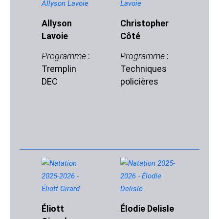
Allyson
Christopher
É
Lavoie
Côté
D
Programme
:
Programme
:
P
Tremplin
Techniques
:
DEC
policières
h
Éliott
Élodie Delisle
É