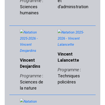
Programme
:
et
P
Sciences
d’administration
:
humaines
d
n
Vincent
Vincent
Lalancette
Y
Desjardins
T
Programme
:
Programme
:
Techniques
P
Sciences de
policières
:
la nature
h