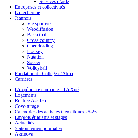
Services d’aide
Entreprises et collectivités
La recherche
Jeannois
Vie sportive
Webdiffusion
Basketball
Cross-country
Cheerleading
Hockey
Natation
Soccer
Volleyball
Fondation du Collège d’Alma
Carrières
L’expérience étudiante – L’eXpé
Logements
Rentrée A-2026
Covoiturage
Calendrier des activités thématiques 25-26
Emplois étudiants et stages
Actualités
Stationnement journalier
Agrinova