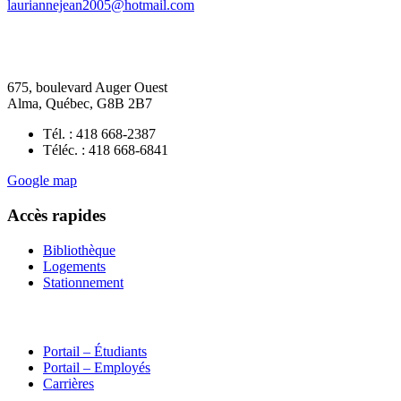
lauriannejean2005@hotmail.com
675, boulevard Auger Ouest
Alma, Québec, G8B 2B7
Tél. : 418 668-2387
Téléc. : 418 668-6841
Google map
Accès rapides
Bibliothèque
Logements
Stationnement
Portail – Étudiants
Portail – Employés
Carrières