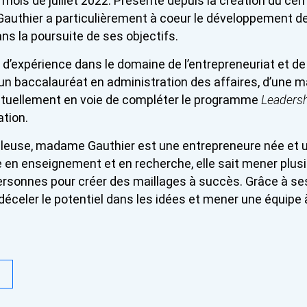
 mois de juillet 2022. Présente depuis la création du ce
authier a particulièrement à coeur le développement de 
s la poursuite de ses objectifs.
s d’expérience dans le domaine de l’entrepreneuriat et d
d’un baccalauréat en administration des affaires, d’une m
actuellement en voie de compléter le programme
Leadersh
tion.
euse, madame Gauthier est une entrepreneure née et un
 en enseignement et en recherche, elle sait mener plusie
ersonnes pour créer des maillages à succès. Grâce à ses
t déceler le potentiel dans les idées et mener une équipe à