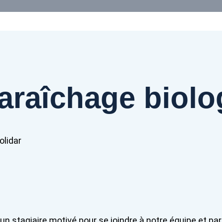
araîchage biolo
olidar
 stagiaire motivé pour se joindre à notre équipe et par