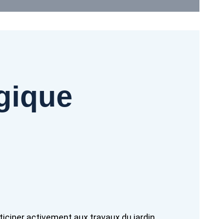
gique
ticiper activement aux travaux du jardin