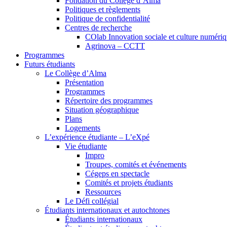
Fondation du Collège d’Alma
Politiques et règlements
Politique de confidentialité
Centres de recherche
COlab Innovation sociale et culture numéri
Agrinova – CCTT
Programmes
Futurs étudiants
Le Collège d’Alma
Présentation
Programmes
Répertoire des programmes
Situation géographique
Plans
Logements
L’expérience étudiante – L’eXpé
Vie étudiante
Impro
Troupes, comités et événements
Cégeps en spectacle
Comités et projets étudiants
Ressources
Le Défi collégial
Étudiants internationaux et autochtones
Étudiants internationaux