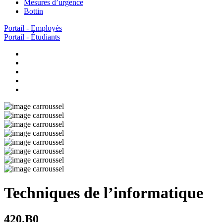
Mesures d’urgence
Bottin
Portail - Employés
Portail - Étudiants
Techniques de l’informatique
420.B0