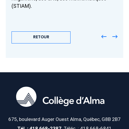
(STIAM).
RETOUR
675, boulevard Auger Ouest
Alma, Québec, G8B 2B7
Tél. : 418 668-2387
Téléc. : 418 668-6841