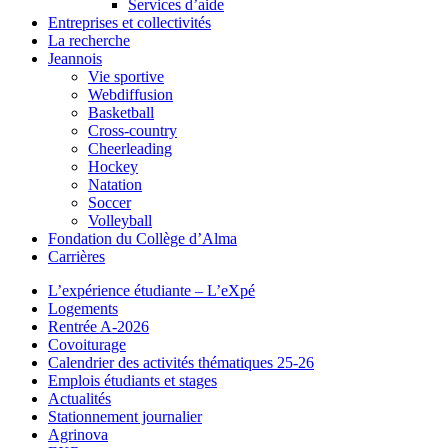
Services d’aide
Entreprises et collectivités
La recherche
Jeannois
Vie sportive
Webdiffusion
Basketball
Cross-country
Cheerleading
Hockey
Natation
Soccer
Volleyball
Fondation du Collège d’Alma
Carrières
L’expérience étudiante – L’eXpé
Logements
Rentrée A-2026
Covoiturage
Calendrier des activités thématiques 25-26
Emplois étudiants et stages
Actualités
Stationnement journalier
Agrinova