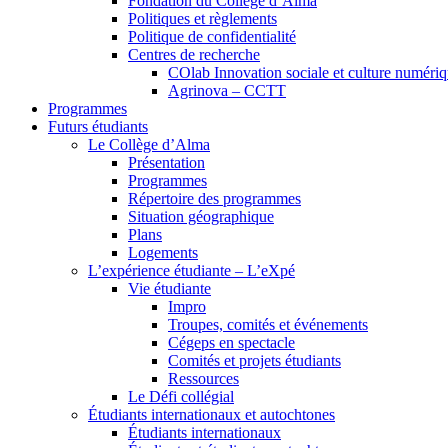
Fondation du Collège d’Alma
Politiques et règlements
Politique de confidentialité
Centres de recherche
COlab Innovation sociale et culture numéri
Agrinova – CCTT
Programmes
Futurs étudiants
Le Collège d’Alma
Présentation
Programmes
Répertoire des programmes
Situation géographique
Plans
Logements
L’expérience étudiante – L’eXpé
Vie étudiante
Impro
Troupes, comités et événements
Cégeps en spectacle
Comités et projets étudiants
Ressources
Le Défi collégial
Étudiants internationaux et autochtones
Étudiants internationaux