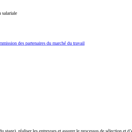
salariale
mission des partenaires du marché du travail
u stage), réaliser les entrevues et assurer le processus de sélection et 