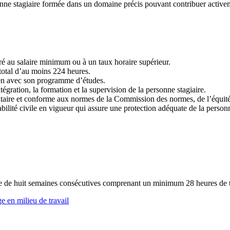
ne stagiaire formée dans un domaine précis pouvant contribuer activemen
éré au salaire minimum ou à un taux horaire supérieur.
total d’au moins 224 heures.
lien avec son programme d’études.
tégration, la formation et la supervision de la personne stagiaire.
ritaire et conforme aux normes de la Commission des normes, de l’équité,
abilité civile en vigueur qui assure une protection adéquate de la person
ale de huit semaines consécutives comprenant un minimum 28 heures de t
 en milieu de travail